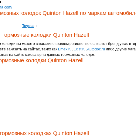
я
qha.com/
мозных колодок Quinton Hazell по маркам автомобил
Toyota
1
ь тормозные колодки Quinton Hazell
колодки вы можете в магазине в своем регионе, но если этот бренд у вас в го
ете заказать на сайтах, таких как
Emex.ru
,
Exist.ru
,
Autodoc.ru
либо другие мага
знав на сайте какова цена данных тормозных колодок.
ормозные колодки Quinton Hazell
тормозных колодках Quinton Hazell