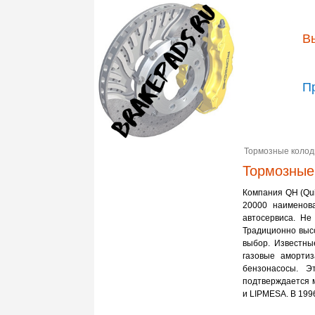
В
П
Тормозные колод
Тормозные 
Компания QН (Qui
20000 наименова
автосервиса. Не
Традиционно высо
выбор. Известны
газовые аморти
бензонасосы. Э
подтверждается 
и LIPMESA. В 199