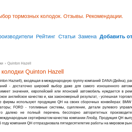
ыбор тормозных колодок. Отзывы. Рекомендации.
роизводители
Рейтинг
Статьи
Замена
Добавить о
ки
›
Quinton Hazell
колодки Quinton Hazell
nton Hazsell), входящая в международную группу компаний DANA (Дейна), ра
ний - достаточно широкий выбор даже для самого изношенного автомо
 имеет значения, европейский или японский автомобиль нуждается в ре
кое английское качество и, как закономерный результат, - успешная торговл
е фирмы используют продукцию QН на своих сборочных конвейерах: BMW 
заторы; FORD - топливные системы, сцепление, детали рулевого упр
то далеко не полный перечень бесспорно авторитетных производит
международным сертификатом качества компании Ллойд. Продукция QН выпу
6 году компания QН отпраздновала пятидесятилетие работы на мировом рын