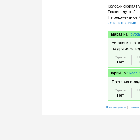
Колодки скрипят 
Рекомендуют: 2
Не рекомендуют: 
Оставить отзыв
Марат
на
Toyota
Установил на п
на других колод
Скрипят
П
Нет
юрий
на
Skoda 
Поставил колодк
Скрипят
П
Нет
Производители
Замена