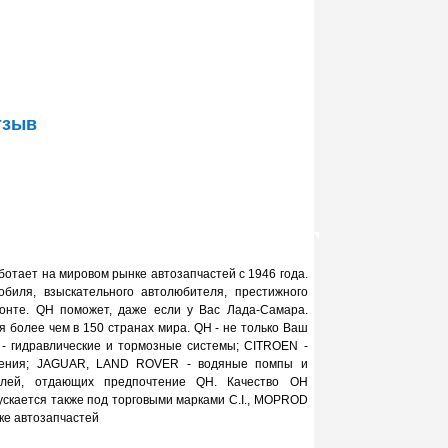
тзыв
ботает на мировом рынке автозапчастей с 1946 года.
биля, взыскательного автолюбителя, престижного
монте. QН поможет, даже если у Вас Лада-Самара.
я более чем в 150 странах мира. QН - не только Ваш
- гидравлические и тормозные системы; CITROEN -
авления; JAGUAR, LAND ROVER - водяные помпы и
елей, отдающих предпочтение QН. Качество ОН
скается также под торговыми марками C.I., MOPROD
ке автозапчастей