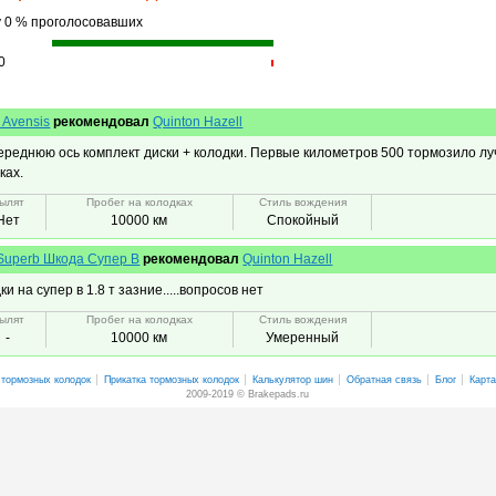
у 0 % проголосовавших
0
 Avensis
рекомендовал
Quinton Hazell
ереднюю ось комплект диски + колодки. Первые километров 500 тормозило л
ках.
ылят
Пробег на колодках
Стиль вождения
Нет
10000 км
Спокойный
Superb Шкода Супер В
рекомендовал
Quinton Hazell
и на супер в 1.8 т зазние.....вопросов нет
ылят
Пробег на колодках
Стиль вождения
-
10000 км
Умеренный
 тормозных колодок
Прикатка тормозных колодок
Калькулятор шин
Обратная связь
Блог
Карта
2009-2019 © Brakepads.ru