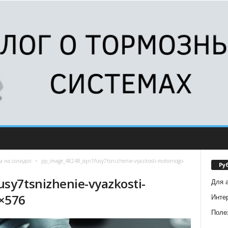
м на солидол
pp_image_48248_sqn1fusy7tsnizhenie-vyazkosti-motornogo-
Ру
sy7tsnizhenie-vyazkosti-
Для 
×576
Инте
Поле