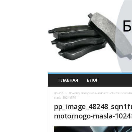
ГЛАВНАЯ
БЛОГ
Домой
Почему моторное масло становится похожи
masla-1024x576
pp_image_48248_sqn1fu
motornogo-masla-1024