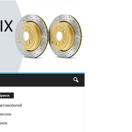
брики
автомобилей
ресное
зное