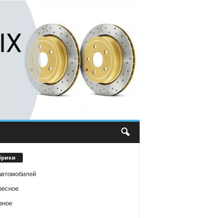
брики
автомобилей
ресное
зное