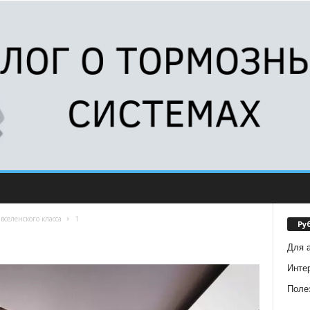
селенского класса
1
Ру
Для 
Инте
Поле