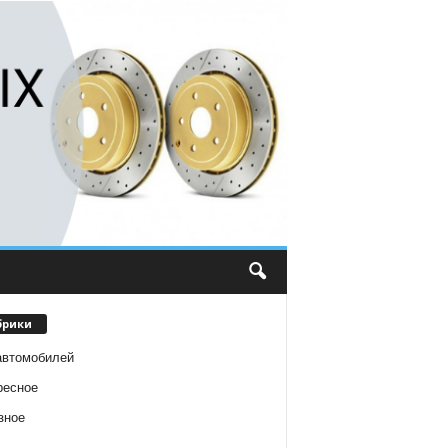
брики
автомобилей
ресное
зное