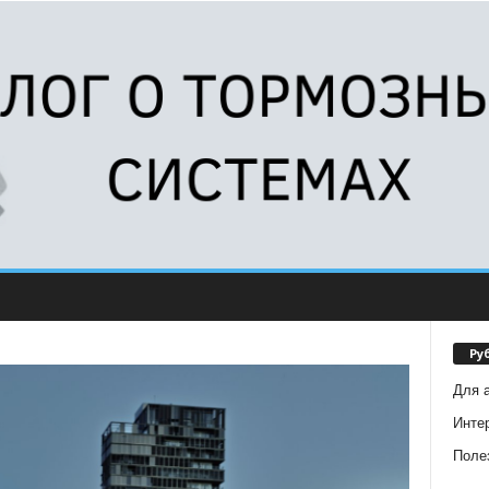
Ру
Для 
Инте
Поле