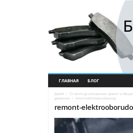
ГЛАВНАЯ
БЛОГ
Домой
От винта до электроники: ремонт и обслуж
движению
remont-elektrooborudovaniya
remont-elektrooborudo