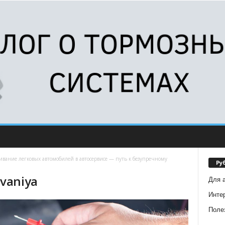
ивание легковых автомобилей в автосервисе — путь к безупречному
Ру
vaniya
Для 
Инте
Поле