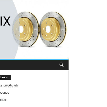
брики
автомобилей
ресное
зное