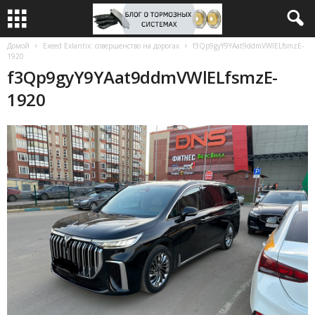
Домой
Exeed Exlantix: совершенство на дорогах
f3Qp9gyY9YAat9ddmVWlELfsmzE-
1920
f3Qp9gyY9YAat9ddmVWlELfsmzE-
1920