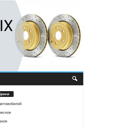
брики
автомобилей
ресное
зное