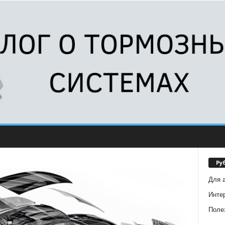
Ру
Для 
Инте
Поле