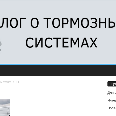
Mercedes
31
Ру
Для 
Инте
Поле