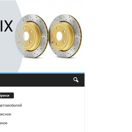
брики
автомобилей
ресное
зное