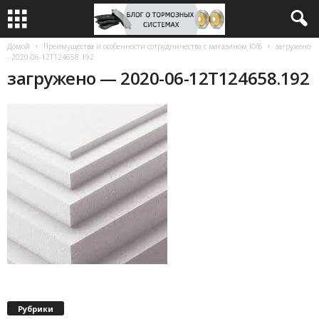
Домой
Преимущества и особенности сотрудничества с магазином КУБ
загружено
- 2020-06-12T124658.192
загружено — 2020-06-12T124658.192
Рубрики