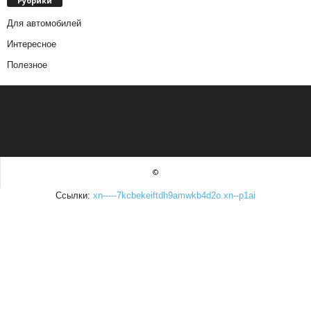
Рубрики
Для автомобилей
Интересное
Полезное
©
Ссылки:
xn-----7kcbekeiftdh9amwkb4d2o.xn--p1ai