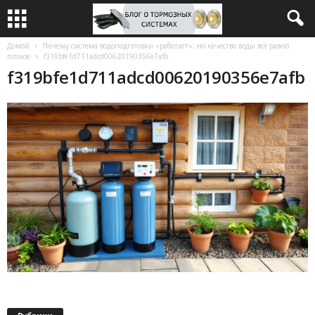
Домой
Почему система водоподготовки «работает», но качество воды всё равно
плохое
f319bfe1d711adcd00620190356e7afb
f319bfe1d711adcd00620190356e7afb