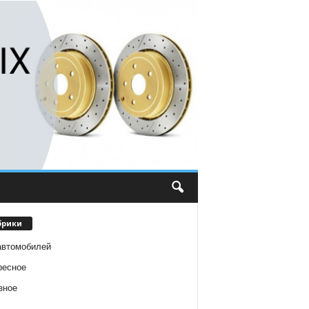
брики
автомобилей
ресное
зное