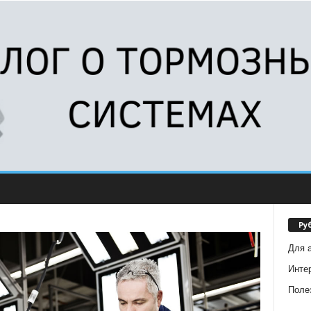
Ру
Для 
Инте
Поле