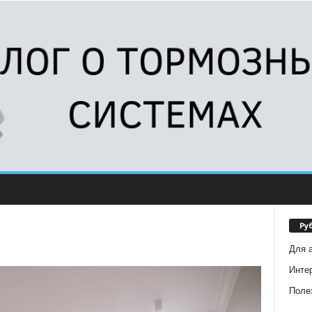
Ру
Для 
Инте
Поле