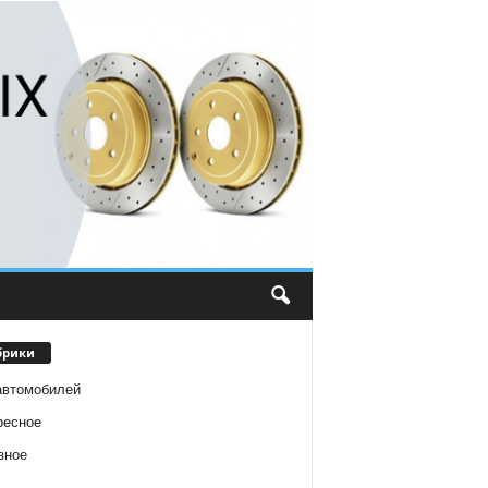
брики
автомобилей
ресное
зное