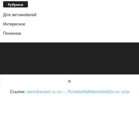
Рубрики
Для автомобилей
Интересное
Полезное
©
Ссылки:
electrikexpert.ru
xn-----7kcbekeiftdh9amwkb4d2o.xn--p1ai