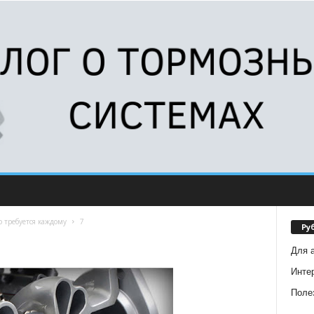
 требуется каждому
7
Ру
Для 
Инте
Поле