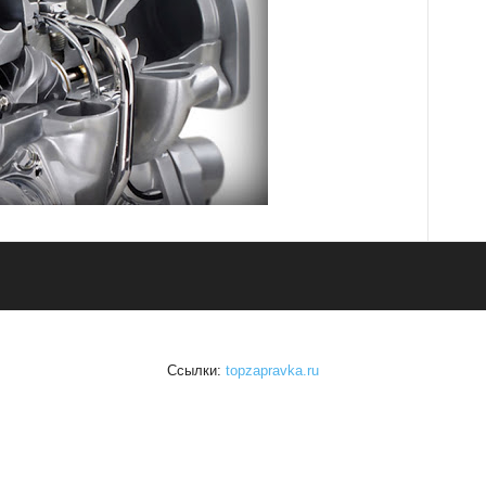
Ссылки:
topzapravka.ru