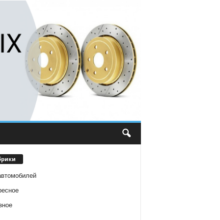
брики
автомобилей
ресное
зное