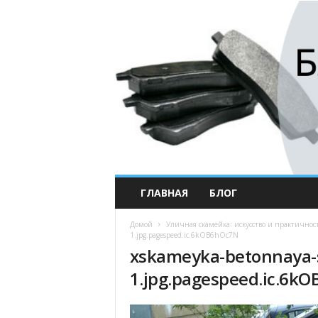
ГЛАВНАЯ
БЛОГ
Домой
Уличная скамейка: искусство и практичнос
1.jpg.pagespeed.ic.6kOB6hOc7N
xskameyka-betonnaya-
1.jpg.pagespeed.ic.6k