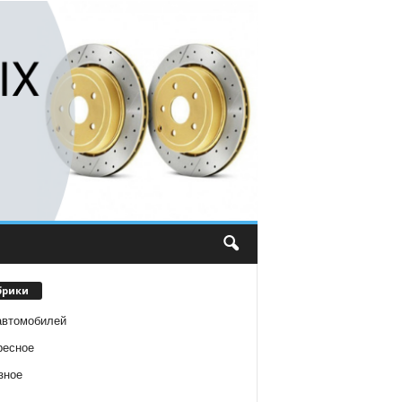
брики
автомобилей
ресное
зное