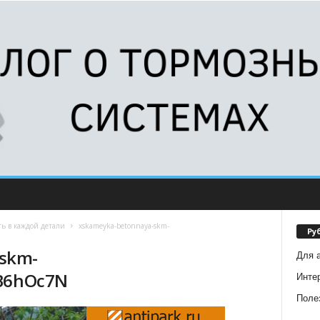
ть в каждой детали
xskameyka-betonnaya-skm-
Ру
skm-
Для 
OB6hOc7N
Инте
Поле