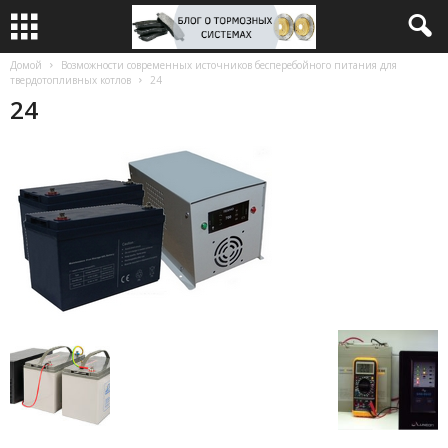
Домой
Возможности современных источников бесперебойного питания для
твердотопливных котлов
24
24