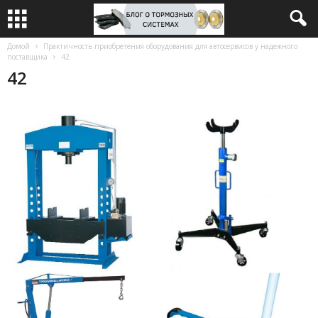
Домой
Практичность приобретения оборудования для автосервисов у надежного
поставщика
42
42