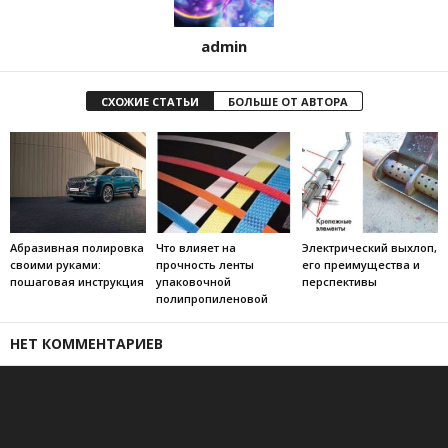
admin
СХОЖИЕ СТАТЬИ
БОЛЬШЕ ОТ АВТОРА
Абразивная полировка
Что влияет на
Электрический выхлоп,
своими руками:
прочность ленты
его преимущества и
пошаговая инструкция
упаковочной
перспективы
полипропиленовой
НЕТ КОММЕНТАРИЕВ