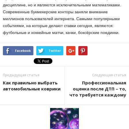
дисциплине, но и являются исключительными математиками.
Современные букмекерские конторы заняли внимание
миллионов пользователей интернета. Самыми популярными
событиями, на которые делают ставки сегодня, являются:
футбольные и хоккейные матчи, качки, боксёрские поединки.
Facebook
Twitter
Предыдущая статья
Следующая статья
Как правильно выбрать
Профессиональная
автомобильные коврики
оценка после ДТП – то,
что требуется каждому