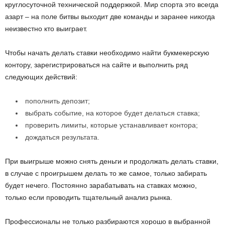
круглосуточной технической поддержкой. Мир спорта это всегда
азарт – на поле битвы выходит две команды и заранее никогда
неизвестно кто выиграет.
Чтобы начать делать ставки необходимо найти букмекерскую
контору, зарегистрироваться на сайте и выполнить ряд
следующих действий:
пополнить депозит;
выбрать событие, на которое будет делаться ставка;
проверить лимиты, которые устанавливает контора;
дождаться результата.
При выигрыше можно снять деньги и продолжать делать ставки,
в случае с проигрышем делать то же самое, только забирать
будет нечего. Постоянно зарабатывать на ставках можно,
только если проводить тщательный анализ рынка.
Профессионалы не только разбираются хорошо в выбранной