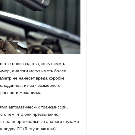
стве производства, могут иметь
имер, аналоги могут иметь более
аметр не нанесёт вреда коробке
олодание», из-за чрезмерного
правности механизма.
ями автоматических трансмиссий,
о с тем, что они чрезвычайно
уют на неоригинальные аналоги стуками
передач ZF (6-ступенчатым).