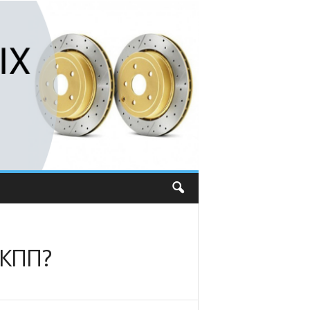
АКПП?