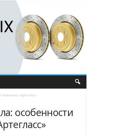
 от компании «Артегласс»
ла: особенности
Артегласс»