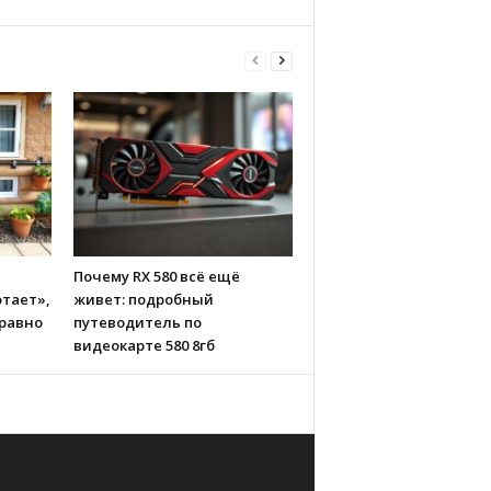
Почему RX 580 всё ещё
тает»,
живет: подробный
 равно
путеводитель по
видеокарте 580 8гб