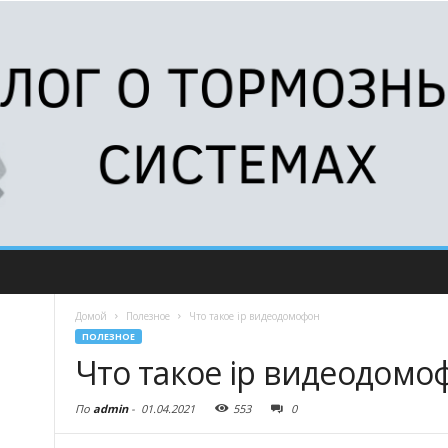
Домой
Полезное
Что такое ip видеодомофон
ПОЛЕЗНОЕ
Что такое ip видеодомо
По
admin
-
01.04.2021
553
0