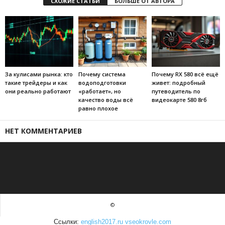
СХОЖИЕ СТАТЬИ
БОЛЬШЕ ОТ АВТОРА
За кулисами рынка: кто
Почему система
Почему RX 580 всё ещё
такие трейдеры и как
водоподготовки
живет: подробный
они реально работают
«работает», но
путеводитель по
качество воды всё
видеокарте 580 8гб
равно плохое
НЕТ КОММЕНТАРИЕВ
©
Ссылки:
english2017.ru
vseokrovle.com