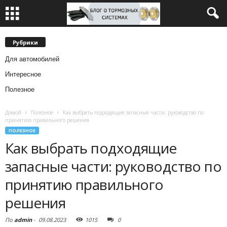
Рубрики
Для автомобилей
Интересное
Полезное
Домой
Полезное
Как выбрать подходящие запасные части: руководство по
принятию правильного решения
ПОЛЕЗНОЕ
Как выбрать подходящие
запасные части: руководство по
принятию правильного
решения
По
admin
-
09.08.2023
1015
0