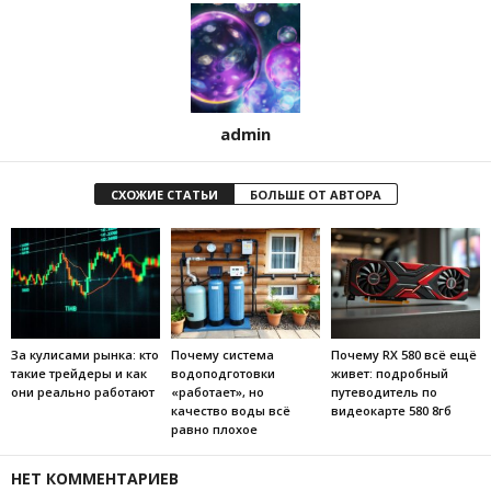
admin
СХОЖИЕ СТАТЬИ
БОЛЬШЕ ОТ АВТОРА
За кулисами рынка: кто
Почему система
Почему RX 580 всё ещё
такие трейдеры и как
водоподготовки
живет: подробный
они реально работают
«работает», но
путеводитель по
качество воды всё
видеокарте 580 8гб
равно плохое
НЕТ КОММЕНТАРИЕВ