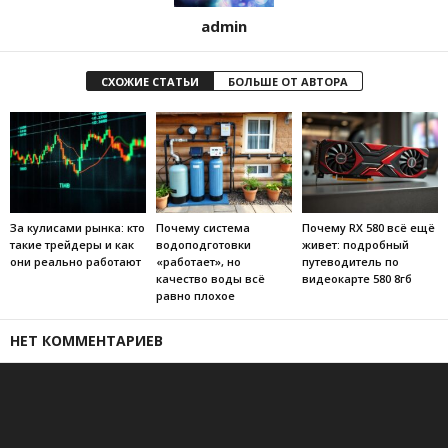
admin
СХОЖИЕ СТАТЬИ
БОЛЬШЕ ОТ АВТОРА
За кулисами рынка: кто
Почему система
Почему RX 580 всё ещё
такие трейдеры и как
водоподготовки
живет: подробный
они реально работают
«работает», но
путеводитель по
качество воды всё
видеокарте 580 8гб
равно плохое
НЕТ КОММЕНТАРИЕВ