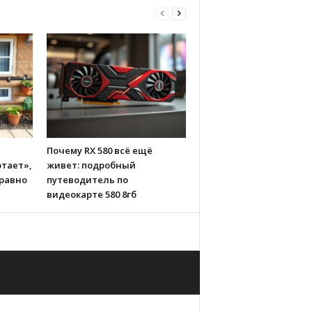
Почему RX 580 всё ещё
тает»,
живет: подробный
 равно
путеводитель по
видеокарте 580 8гб