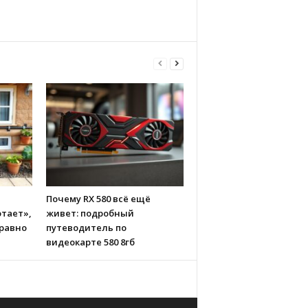
Почему RX 580 всё ещё
тает»,
живет: подробный
 равно
путеводитель по
видеокарте 580 8гб