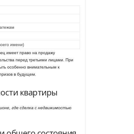
латежам
воего имени)
вец имеет право на продажу
тельства перед третьими лицами. При
ыть особенно внимательным к
призов в будущем.
ности квартиры
ионе, где сделка с недвижимостью
и общего состояния