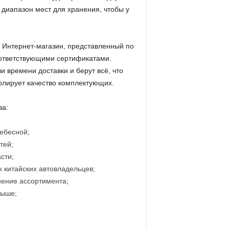
диапазон мест для хранения, чтобы у
 Интернет-магазин, представленный по
оответствующими сертификатами.
 времени доставки и берут всё, что
олирует качество комплектующих.
ва:
ебесной;
тей;
сти;
х китайских автовладельцев;
нение ассортимента;
выше;