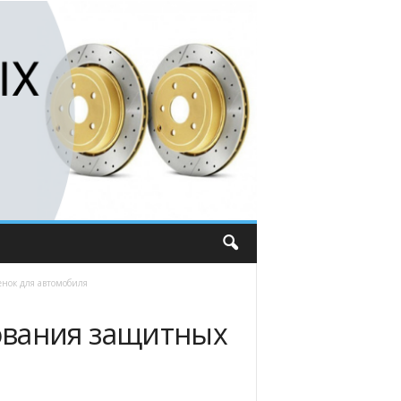
нок для автомобиля
ования защитных