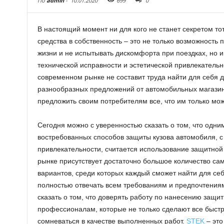
По
admin
-
10.01.2020
699
0
В настоящий момент ни для кого не станет секретом то
средства в собственность – это не только возможность
жизни и не испытывать дискомфорта при поездках, но и
технической исправности и эстетической привлекатель
современном рынке не составит труда найти для себя 
разнообразных предложений от автомобильных магазино
предложить своим потребителям все, что им только мож
Сегодня можно с уверенностью сказать о том, что одн
востребованных способов защиты кузова автомобиля, с
привлекательности, считается использование защитной
рынке присутствует достаточно большое количество с
вариантов, среди которых каждый сможет найти для се
полностью отвечать всем требованиям и предпочтениям
сказать о том, что доверять работу по нанесению защит
профессионалам, которые не только сделают все быстро
сомневаться в качестве выполненных работ.
STEK
– это