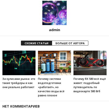
admin
СХОЖИЕ СТАТЬИ
БОЛЬШЕ ОТ АВТОРА
За кулисами рынка: кто
Почему система
Почему RX 580 всё ещё
такие трейдеры и как
водоподготовки
живет: подробный
они реально работают
«работает», но
путеводитель по
качество воды всё
видеокарте 580 8гб
равно плохое
НЕТ КОММЕНТАРИЕВ