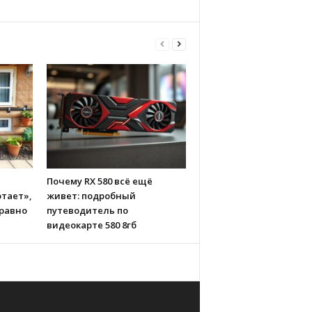
Почему RX 580 всё ещё
тает»,
живет: подробный
 равно
путеводитель по
видеокарте 580 8гб