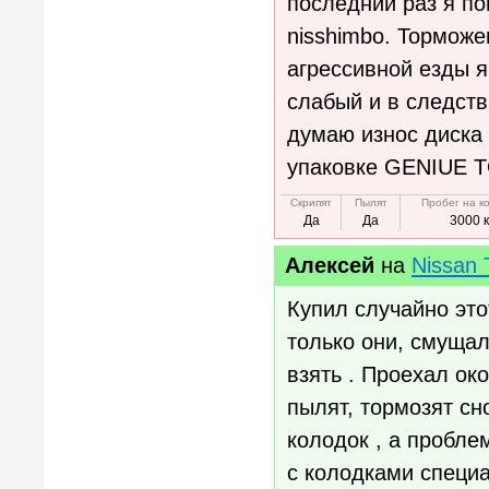
последний раз я по
nisshimbo. Торможе
агрессивной езды я
слабый и в следств
думаю износ диска 
упаковке GENIUE T
Скрипят
Пылят
Пробег на к
Да
Да
3000 
Алексей
на
Nissan 
Купил случайно это
только они, смущал
взять . Проехал ок
пылят, тормозят сн
колодок , а пробле
с колодками специа