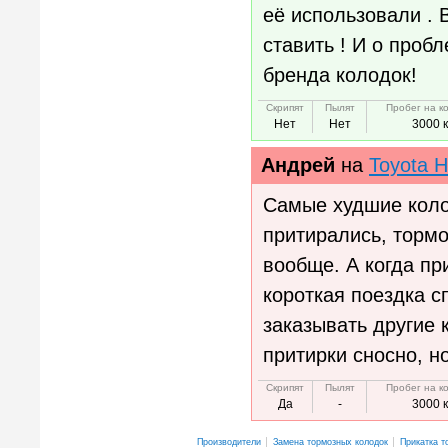
её использовали . 
ставить ! И о проб
бренда колодок!
Скрипят
Пылят
Пробег на к
Нет
Нет
3000 
Андрей
на
Toyota H
Самые худшие коло
притирались, тормо
вообще. А когда пр
короткая поездка с
заказывать другие 
притирки сносно, н
Скрипят
Пылят
Пробег на к
Да
-
3000 
Производители
Замена тормозных колодок
Прикатка т