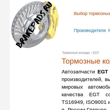
Выбор тормозных
Производители
Тормозные колодки
›
EGT
Тормозные к
Автозапчасти
EGT
производителей, в
мировых автомоб
качества EGT со
TS16949, ISO9001 и
в России.Главное