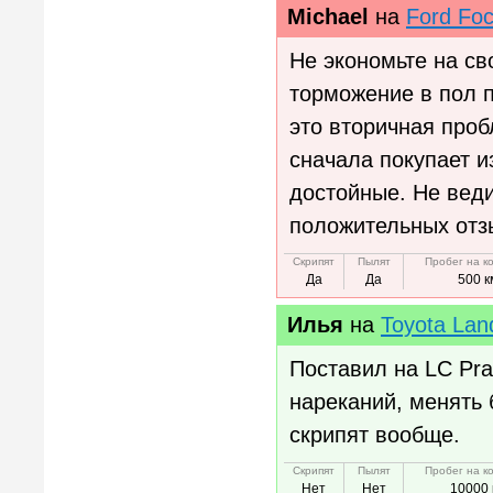
Michael
на
Ford Fo
Не экономьте на св
торможение в пол п
это вторичная про
сначала покупает и
достойные. Не вед
положительных отз
Скрипят
Пылят
Пробег на к
Да
Да
500 к
Илья
на
Toyota Lan
Поставил на LC Pra
нареканий, менять 
скрипят вообще.
Скрипят
Пылят
Пробег на к
Нет
Нет
10000 