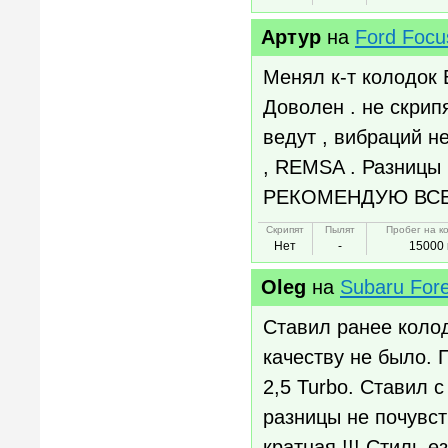
Артур
на
Ford Focu
Менял к-т колодок 
Доволен . не скрип
ведут , вибраций н
, REMSA . Разницы н
РЕКОМЕНДУЮ ВСЕМ )
Скрипят
Пылят
Пробег на к
Нет
-
15000 
Oleg
на
Subaru Fore
Ставил ранее коло
качеству не было. 
2,5 Turbo. Ставил с
разницы не почувст
кратная !!! Стиль 