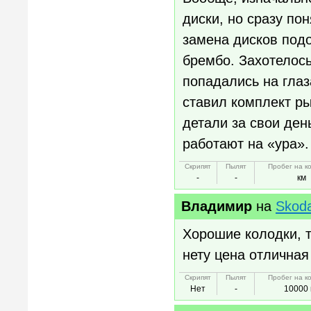
диски, но сразу пон
замена дисков подо
брембо. Захотелос
попадались на глаз
ставил комплект р
детали за свои ден
работают на «ура».
Скрипят
Пылят
Пробег на к
-
-
км
Владимир
на
Skoda
Хорошие колодки, 
нету цена отличная
Скрипят
Пылят
Пробег на к
Нет
-
10000 