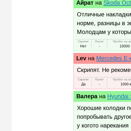
Айрат
на
Skoda Oct
Отличные накладки
норме, разницы в э
Молодцам у которых
Скрипят
Пылят
Пробег на к
Нет
-
10000 
Lev
на
Mercedes E-
Скрипят. Не реком
Скрипят
Пылят
Пробег на к
Да
-
1000 
Валера
на
Hyundai 
Хорошие колодки п
попробывать другое
у когото нарекания