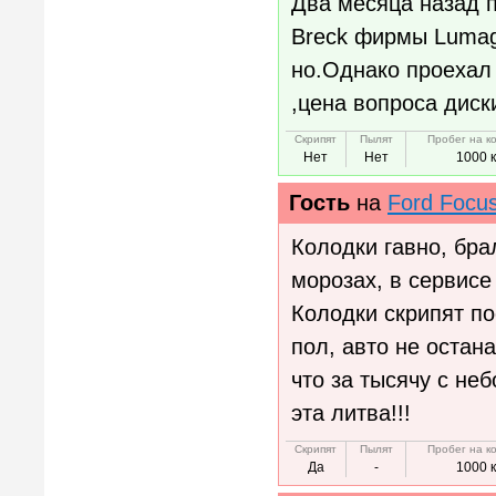
Два месяца назад 
Breck фирмы Lumag 
но.Однако проехал 
,цена вопроса диск
Скрипят
Пылят
Пробег на к
Нет
Нет
1000 
Гость
на
Ford Focu
Колодки гавно, бра
морозах, в сервисе
Колодки скрипят по
пол, авто не остан
что за тысячу с не
эта литва!!!
Скрипят
Пылят
Пробег на к
Да
-
1000 