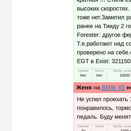
высоких скоростях.
тоже нет.Заметил р
ранее на Тииду 2 г
Forester: другое ф
Т.е.работают над с
проверено на себе.
EGT в Exist: 32115
Скрипят
Пылят
Пробег на к
Нет
Нет
10000 
Женя
на
BMW X5
н
Не успел проехать 
понравилось, тормо
педаль. Буду менят
Скрипят
Пылят
Пробег на к