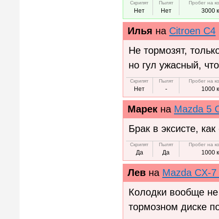
Скрипят
Пылят
Пробег на к
Нет
Нет
3000 
Илья
на
Citroen C4
Не тормозят, тольк
но гул ужасный, что
Скрипят
Пылят
Пробег на к
Нет
-
1000 
Марек
на
Mazda 5 
Брак в эксисте, ка
Скрипят
Пылят
Пробег на к
Да
Да
1000 
Лев
на
Mazda CX-7
Колодки вообще не 
тормозном диске по