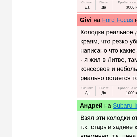
Скрипят
Пылят
Пробег на к
Да
Да
3000 
Givi
на
Ford Focus
Колодки реальное 
краям, что резко у
написано что какие
- я жил в Литве, т
консервов и неболь
реально остается т
Скрипят
Пылят
Пробег на к
Да
Да
1000 
Андрей
на
Subaru 
Взял эти колодки о
т.к. старые задние
временно, т.к. цен