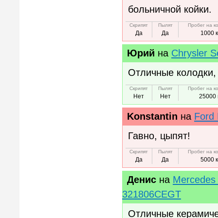
больничной койки.
Скрипят
Пылят
Пробег на к
Да
Да
1000 
Юрий
на
Chrysler S
Отличные колодки, 
Скрипят
Пылят
Пробег на к
Нет
Нет
25000 
Konstantin
на
Ford
Гавно, цыпят!
Скрипят
Пылят
Пробег на к
Да
Да
5000 
Денис
на
Mercedes
321806CEGT
Отличные керамичес