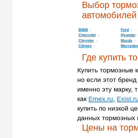
Выбор тормо
автомобилей
BMW
Ford
2
7
Chevrolet
Hyundai
1
Chrysler
Mazda
1
2
Citroen
Mercede
1
Где купить т
Купить тормозные к
но если этот бренд 
именно эту марку, т
как
Emex.ru
,
Exist.r
купить по низкой ц
данных тормозных 
Цены на тор