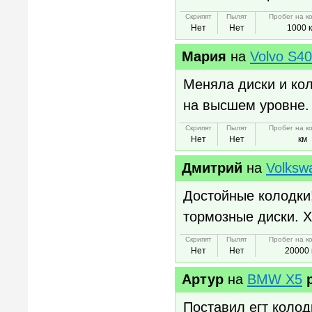
Скрипят
Пылят
Пробег на к
Нет
Нет
1000 
Мария
на
Volvo S40
Меняла диски и кол
на высшем уровне.
Скрипят
Пылят
Пробег на к
Нет
Нет
км
Дмитрий
на
Volksw
Достойные колодки!
тормозные диски. Х
Скрипят
Пылят
Пробег на к
Нет
Нет
20000 
Артур
на
BMW X5
Поставил егт колод