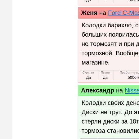
Да
-
1000 
Женя
на
Ford C-Ma
Колодки барахло, с
больших появилась
не тормозят и при 
тормозной. Вообще
магазине.
Скрипят
Пылят
Пробег на к
Да
Да
5000 
Александр
на
Niss
Колодки своих дене
Диски не трут. До 
стерли диски за 10т
тормоза становили