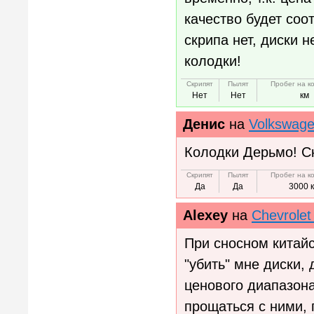
качество будет соо
скрипа нет, диски
колодки!
Скрипят
Пылят
Пробег на к
Нет
Нет
км
Денис
на
Volkswage
Колодки Дерьмо! Ск
Скрипят
Пылят
Пробег на к
Да
Да
3000 
Alexey
на
Chevrolet
При сносном китайс
"убить" мне диски,
ценового диапазона
прощаться с ними, 