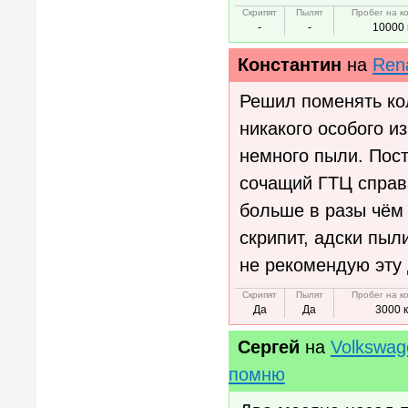
Скрипят
Пылят
Пробег на к
-
-
10000 
Константин
на
Rena
Решил поменять кол
никакого особого и
немного пыли. Пост
сочащий ГТЦ справ
больше в разы чём
скрипит, адски пыли
не рекомендую эту 
Скрипят
Пылят
Пробег на к
Да
Да
3000 
Сергей
на
Volkswag
помню