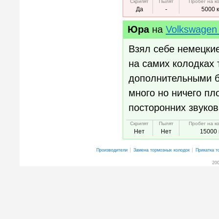
Скрипят
Пылят
Пробег на к
Да
-
5000 
Юра
на
Volkswagen 
Взял себе немецки
на самих колодках
дополнительными бо
много но ничего пл
посторонних звуков
Скрипят
Пылят
Пробег на к
Нет
Нет
15000 
Производители
Замена тормозных колодок
Прикатка т
200