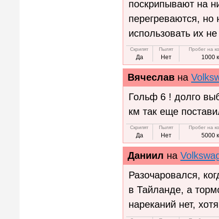
поскрипывают на ни
перегреваются, но 
использовать их не
Скрипят
Пылят
Пробег на к
Да
Нет
1000 
Вячеслав
на
Volks
Гольф 6 ! долго в
км так еще постави
Скрипят
Пылят
Пробег на к
Да
Нет
5000 
Даниил
на
Volkswa
Разочаровался, ко
в Тайланде, а торм
нареканий нет, хотя