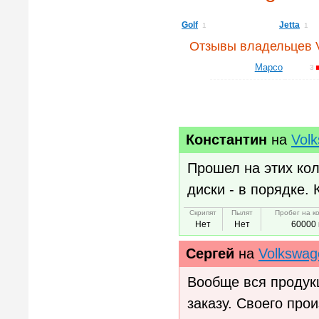
Golf
Jetta
1
1
Отзывы владельцев V
Mapco
3
Константин
на
Vol
Прошел на этих кол
диски - в порядке. 
Скрипят
Пылят
Пробег на к
Нет
Нет
60000 
Сергей
на
Volkswag
Вообще вся продук
заказу. Своего про