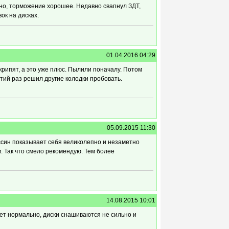
но, торможение хорошее. Недавно свапнул ЗДТ,
ок на дисках.
01.04.2016 04:29
крипят, а это уже плюс. Пылили поначалу. Потом
етий раз решил другие колодки пробовать.
05.09.2015 11:30
ссин показывает себя великолепно и незаметно
. Так что смело рекомендую. Тем более
14.08.2015 10:01
ет нормально, диски снашиваются не сильно и