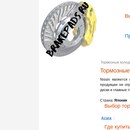
В
П
Тормозные колод
Тормозные 
Nissin является
продукции не ог
диски и главные 
Страна:
Япония
Выбор тор
Acura
1
Где купит