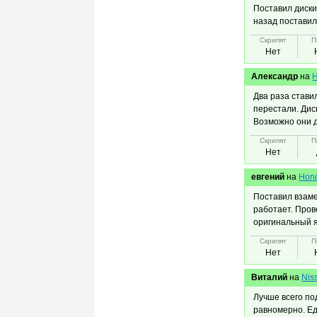
Поставил диски
назад поставил 
Скрипят
П
Нет
Александр
на
H
Два раза стави
перестали. Дис
Возможно они ди
Скрипят
П
Нет
евгений
на
Hond
Поставил взаме
работает. Пров
оригинальный я
Скрипят
П
Нет
Виталий
на
Nis
Лучше всего по
равномерно. Ед