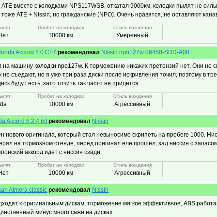
 ATE вместе с колодками NPS117WSB, откатал 9000км, колодки пылят не силь
тоже ATE + Nissin, но гражданские (NPO). Очень нравятся, не оставляют канав
ылят
Пробег на колодках
Стиль вождения
Нет
10000 км
Умеренный
onda Accord 2.0 CL7
рекомендовал
Nissin npo127w 06450-SDD-A00
л на машину колодки npo127w. К торможению никаких претензий нет. Они не с
к не съедают, но я уже три раза диски после искривления точил, поэтому в тр
ск будут есть, зато точить так часто не придется.
ылят
Пробег на колодках
Стиль вождения
Да
10000 км
Агрессивный
a Accord 8 2.4 mt
рекомендовал
Nissin
н нового оригинала, который стал невыносимо скрипеть на пробеге 1000. Ни
ерял на тормозном стенде, перед оригинал еле прошел, зад ниссин с запасом
понский аккорд идет с ниссин сзади.
ылят
Пробег на колодках
Стиль вождения
Нет
10000 км
Агрессивный
san Almera classic
рекомендовал
Nissin
дходят к оригинальным дискам, торможение мягкое эффективное, ABS работа
инственный минус много сажи на дисках.