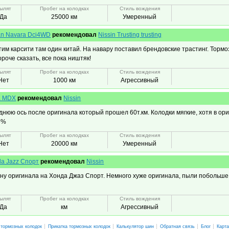
ылят
Пробег на колодках
Стиль вождения
Да
25000 км
Умеренный
an Navara Dci4WD
рекомендовал
Nissin Trusting trusting
тим карсити там один китай. На навару поставил брендовские трастинг. Тормо
роче сказать, все пока ништяк!
ылят
Пробег на колодках
Стиль вождения
Нет
1000 км
Агрессивный
a MDX
рекомендовал
Nissin
днюю ось после оригинала который прошел 60т.км. Колодки мягкие, хотя в ор
5%
ылят
Пробег на колодках
Стиль вождения
Нет
20000 км
Умеренный
a Jazz Спорт
рекомендовал
Nissin
ну оригинала на Хонда Джаз Спорт. Немного хуже оригинала, пыли побольше
ылят
Пробег на колодках
Стиль вождения
Да
км
Агрессивный
 тормозных колодок
Прикатка тормозных колодок
Калькулятор шин
Обратная связь
Блог
Карта