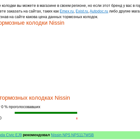
колодки вы можете в магазине в своем регионе, но если этот бренд у вас в го
ете заказать на сайтах, таких как
Emex.ru
,
Exist.ru
,
Autodoc.ru
либо другие мага
знав на сайте какова цена данных тормозных колодок.
ормозные колодки Nissin
тормозных колодках Nissin
у 0 % проголосовавших
0
da Civic EJ9
рекомендовал
Nissin NPS NPS117WSB