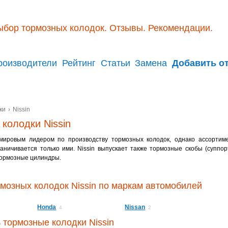
ыбор тормозных колодок. Отзывы. Рекомендации.
роизводители
Рейтинг
Статьи
Замена
Добавить о
ки
›
Nissin
колодки Nissin
 мировым лидером по производству тормозных колодок, однако ассортим
раничивается только ими. Nissin выпускает также тормозные скобы (суппо
тормозные цилиндры.
мозных колодок Nissin по маркам автомобилей
Honda
Nissan
4
2
ь тормозные колодки Nissin