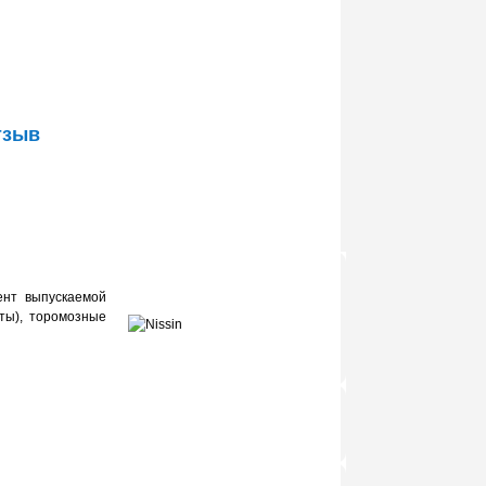
тзыв
ент выпускаемой
рты), торомозные