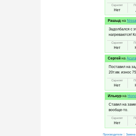
Скрипят
П
Нет
Рашыд
на
Niss
Задолбался с э
нагреваются! Ко
Скрипят
П
Нет
Сергей
на
Acur
Поставил на за
20т.км. износ 7
Скрипят
П
Нет
Ильнур
на
Hond
Ставил на заме
вообще-то.
Скрипят
П
Нет
Производители
Замена