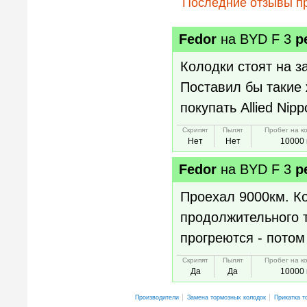
Последние отзывы п
Fedor
на
BYD F 3
р
Колодки стоят на за
Поставил бы такие 
покупать Allied Ni
Скрипят
Пылят
Пробег на к
Нет
Нет
10000 
Fedor
на
BYD F 3
р
Проехал 9000км. Ко
продолжительного т
прогреются - потом
Скрипят
Пылят
Пробег на к
Да
Да
10000 
Производители
Замена тормозных колодок
Прикатка т