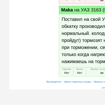
-
-
км
Maka
на
УАЗ 3163 (
Поставил на свой У
обкатку производил
нормальный. колодк
пройдут) тормозят
при торможении, се
только когда нагрею
нажимаешь на торм
Скрипят
Пылят
Пробег на к
Нет
Нет
км
Производители
Замена тормозных колодок
Прикатка т
200