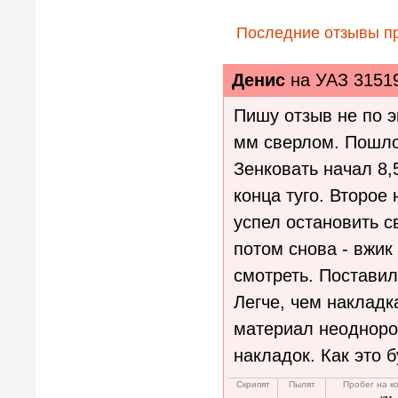
Последние отзывы п
Денис
на
УАЗ 31519
Пишу отзыв не по э
мм сверлом. Пошло 
Зенковать начал 8,
конца туго. Второе 
успел остановить 
потом снова - вжик
смотреть. Поставил
Легче, чем накладк
материал неоднород
накладок. Как это б
Скрипят
Пылят
Пробег на к