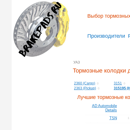
Выбор тормозных
Производители
УАЗ
Тормозные колодки 
2360 (Cargo)
3151
0
0
2363 (Pickup)
315195 (H
0
Лучшие тормозные к
AD Automobile
Details
TSN
1