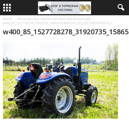
Домой
Минитракторы: компактная мощь для больших дел
w400_85_1527728278_31920735_158655454980550_2511292378975830016_n
w400_85_1527728278_31920735_1586