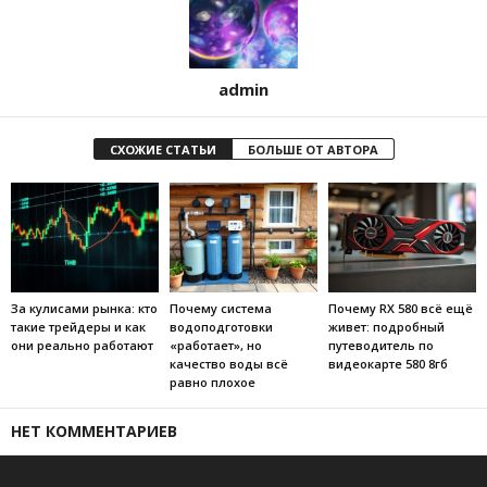
admin
СХОЖИЕ СТАТЬИ
БОЛЬШЕ ОТ АВТОРА
За кулисами рынка: кто
Почему система
Почему RX 580 всё ещё
такие трейдеры и как
водоподготовки
живет: подробный
они реально работают
«работает», но
путеводитель по
качество воды всё
видеокарте 580 8гб
равно плохое
НЕТ КОММЕНТАРИЕВ