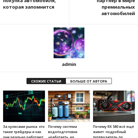
покупка автомобиля,
партнер в мире
которая запомнится
премиальных
автомобилей
admin
СХОЖИЕ СТАТЬИ
БОЛЬШЕ ОТ АВТОРА
За кулисами рынка: кто
Почему система
Почему RX 580 всё ещё
такие трейдеры и как
водоподготовки
живет: подробный
они реально работают
«работает», но
путеводитель по