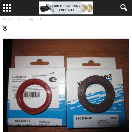
Домой
Victor Reinz
8
8