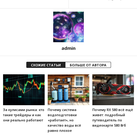
admin
СХОЖИЕ СТАТЬИ
БОЛЬШЕ ОТ АВТОРА
За кулисами рынка: кто
Почему система
Почему RX 580 всё ещё
такие трейдеры и как
водоподготовки
живет: подробный
они реально работают
«работает», но
путеводитель по
качество воды всё
видеокарте 580 8гб
равно плохое