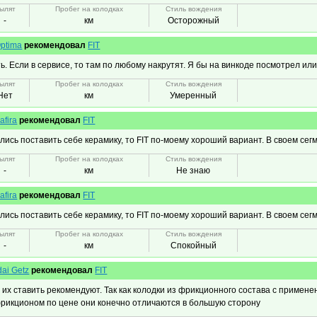
ылят
Пробег на колодках
Стиль вождения
-
км
Осторожный
Optima
рекомендовал
FIT
ь. Если в сервисе, то там по любому накрутят. Я бы на винкоде посмотрел или
ылят
Пробег на колодках
Стиль вождения
Нет
км
Умеренный
afira
рекомендовал
FIT
лись поставить себе керамику, то FIT по-моему хороший вариант. В своем сегм
ылят
Пробег на колодках
Стиль вождения
-
км
Не знаю
afira
рекомендовал
FIT
лись поставить себе керамику, то FIT по-моему хороший вариант. В своем сегм
ылят
Пробег на колодках
Стиль вождения
-
км
Спокойный
ai Getz
рекомендовал
FIT
 их ставить рекомендуют. Так как колодки из фрикционного состава с примене
рикционом по цене они конечно отличаются в большую сторону