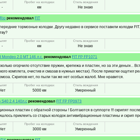
ылят
Пробег на колодках
Стиль вождения
-
км
Не знаю
 Rio
рекомендовал
FIT
передние тормозные колодки. Другу недавно в сервисе поставили колодки FIT.
тву?
ылят
Пробег на колодках
Стиль вождения
-
км
Не знаю
d Mondeo 2.0 МТ 146 л.с.
рекомендовал
FIT FP FP1071
колько огорчило отсутствие пружин, крепежа и пластин, но за эти деньги... 
кого комплета, очистив и смазав в нужных местах). После прикатки ощутил ре
рмоза. Скрипов нет, по пыли так же нет особых жалоб. Мне нравится.
ылят
Пробег на колодках
Стиль вождения
Нет
5000 км
Умеренный
o S40 2.4 140л.с
рекомендовал
FIT FP FP0973
ионных пластин с обратной стороны ! Болтаются в суппорте !!! скрипят после
шлось приклеить со старых колодок антивибрационные пластины и скрип пр
ылят
Пробег на колодках
Стиль вождения
Нет
3000 км
Умеренный
RDX
рекомендовал
FIT