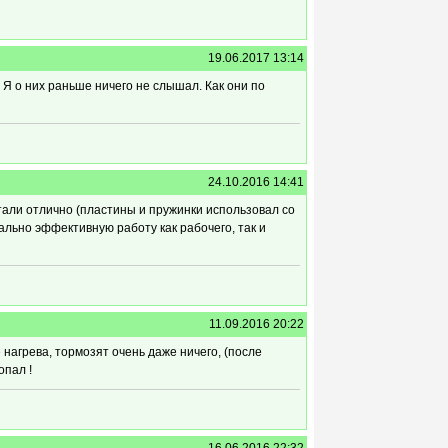
19.06.2017 13:14
 Я о них раньше ничего не слышал. Как они по
24.10.2016 14:41
Встали отлично (пластины и пружинки использовал со
ально эффективную работу как рабочего, так и
11.09.2016 20:22
 нагрева, тормозят очень даже ничего, (после
опал !
16.06.2016 22:32