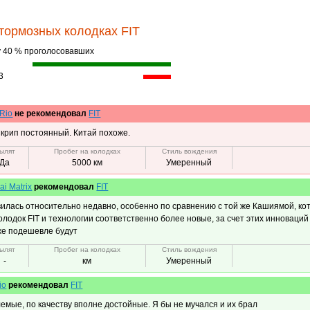
тормозных колодках FIT
у 40 % проголосовавших
3
 Rio
не рекомендовал
FIT
Скрип постоянный. Китай похоже.
ылят
Пробег на колодках
Стиль вождения
Да
5000 км
Умеренный
i Matrix
рекомендовал
FIT
илась относительно недавно, особенно по сравнению с той же Кашиямой, кот
олодок FIT и технологии соответственно более новые, за счет этих инноваций
же подешевле будут
ылят
Пробег на колодках
Стиль вождения
-
км
Умеренный
io
рекомендовал
FIT
емые, по качеству вполне достойные. Я бы не мучался и их брал