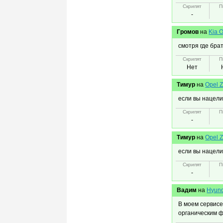
Скрипят
П
-
Громов
на
Kia 
смотря где брат
Скрипят
П
Нет
Тимур
на
Opel Z
если вы нацели
Скрипят
П
-
Тимур
на
Opel Z
если вы нацели
Скрипят
П
-
Вадим
на
Hyund
В моем сервисе
органическим ф