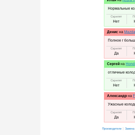
Нормальные кол
Скрипят
П
Нет
Денис
на
Mazda
Полное г больш
Скрипят
П
Да
Сергей
на
Hond
отличные коло
Скрипят
П
Нет
Александр
на
F
Ужасные колодк
Скрипят
П
Да
Производители
Замена