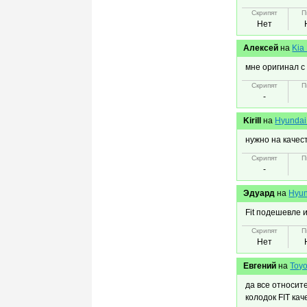
Скрипят
П
Нет
Алексей
на
Kia
мне оригинал с 
Скрипят
П
-
Kirill
на
Hyundai
нужно на качест
Скрипят
П
-
Эдуард
на
Hyun
Fit подешевле и
Скрипят
П
Нет
Евгений
на
Toyo
да все относит
колодок FIT ка