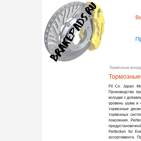
В
П
Тормозные колод
Тормозные
Fit Co. Japan. 
Производство пр
колодки с добавл
уровень шума и 
тормозные диски 
тормозных систе
поколения. Perfe
предустановочной
Perfection for 
ассортимента. П