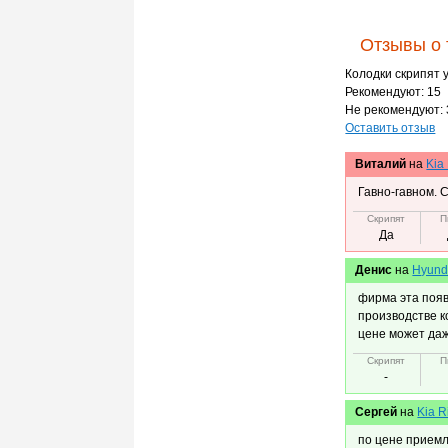
Отзывы о 
Колодки скрипят 
Рекомендуют: 15
Не рекомендуют: 
Оставить отзыв
Виталий
на
Kia
Гавно-гавном. 
Скрипят
П
Да
Денис
на
Hyunda
фирма эта появ
производстве к
цене может да
Скрипят
П
-
Сергей
на
Kia R
по цене приемл