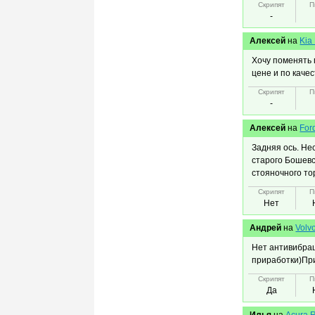
Скрипят
П
-
Алексей
на
Kia
Хочу поменять 
цене и по качес
Скрипят
П
-
Алексей
на
For
Задняя ось. Нес
старого Бошевс
стояночного то
Скрипят
П
Нет
Андрей
на
Volv
Нет антивибрац
приработки)При
Скрипят
П
Да
Илья
на
Acura 