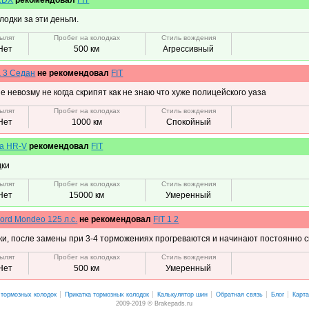
одки за эти деньги.
ылят
Пробег на колодках
Стиль вождения
Нет
500 км
Агрессивный
 3 Седан
не рекомендовал
FIT
е невозму не когда скрипят как не знаю что хуже полицейского уаза
ылят
Пробег на колодках
Стиль вождения
Нет
1000 км
Спокойный
a HR-V
рекомендовал
FIT
дки
ылят
Пробег на колодках
Стиль вождения
Нет
15000 км
Умеренный
ord Mondeo 125 л.с.
не рекомендовал
FIT 1 2
и, после замены при 3-4 торможениях прогреваются и начинают постоянно ск
ылят
Пробег на колодках
Стиль вождения
Нет
500 км
Умеренный
 тормозных колодок
Прикатка тормозных колодок
Калькулятор шин
Обратная связь
Блог
Карта
2009-2019 © Brakepads.ru