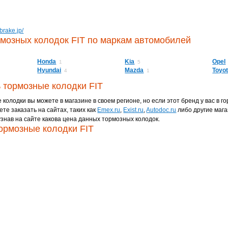
tbrake.jp/
мозных колодок FIT по маркам автомобилей
Honda
Kia
Opel
1
5
Hyundai
Mazda
Toyo
4
1
ь тормозные колодки FIT
колодки вы можете в магазине в своем регионе, но если этот бренд у вас в го
ете заказать на сайтах, таких как
Emex.ru
,
Exist.ru
,
Autodoc.ru
либо другие мага
знав на сайте какова цена данных тормозных колодок.
ормозные колодки FIT