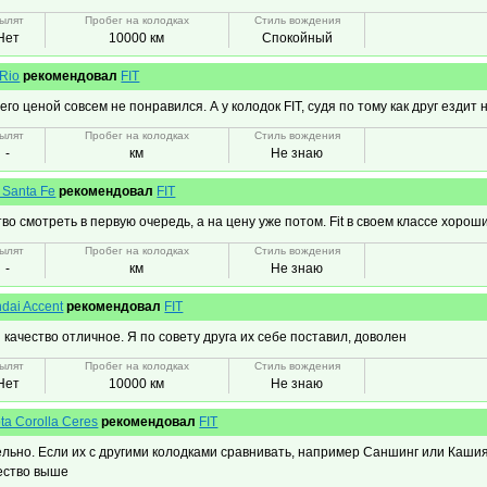
ылят
Пробег на колодках
Стиль вождения
Нет
10000 км
Спокойный
 Rio
рекомендовал
FIT
его ценой совсем не понравился. А у колодок FIT, судя по тому как друг ездит
ылят
Пробег на колодках
Стиль вождения
-
км
Не знаю
 Santa Fe
рекомендовал
FIT
во смотреть в первую очередь, а на цену уже потом. Fit в своем классе хорош
ылят
Пробег на колодках
Стиль вождения
-
км
Не знаю
dai Accent
рекомендовал
FIT
 качество отличное. Я по совету друга их себе поставил, доволен
ылят
Пробег на колодках
Стиль вождения
Нет
10000 км
Не знаю
ta Corolla Ceres
рекомендовал
FIT
ельно. Если их с другими колодками сравнивать, например Саншинг или Кашия
чество выше