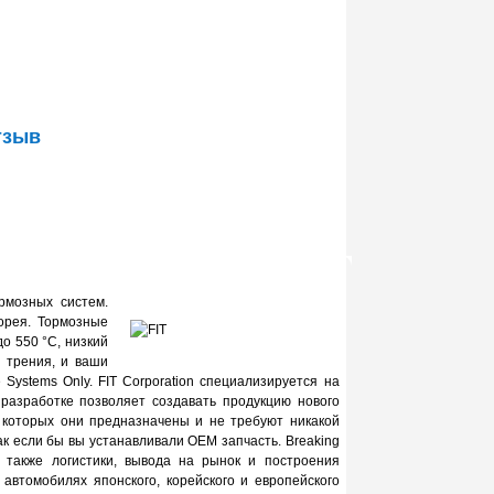
тзыв
рмозных систем.
орея. Тормозные
о 550 °С, низкий
 трения, и ваши
Systems Only. FIT Corporation специализируется на
разработке позволяет создавать продукцию нового
ля которых они предназначены и не требуют никакой
как если бы вы устанавливали ОЕМ запчасть. Breaking
но также логистики, вывода на рынок и построения
автомобилях японского, корейского и европейского