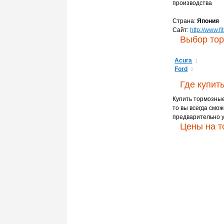
производства
Страна:
Япония
Сайт:
http://www.fi
Выбор тор
Acura
1
Ford
2
Где купит
Купить тормозные 
то вы всегда смож
предварительно у
Цены на т