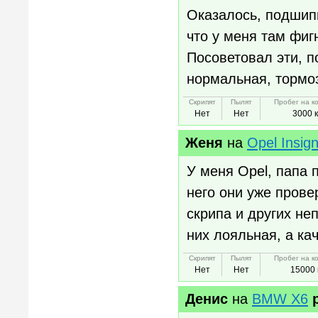
Оказалось, подшипн
что у меня там фигн
Посоветовал эти, п
нормальная, тормо
Скрипят
Пылят
Пробег на к
Нет
Нет
3000 
Женя
на
Opel Insig
У меня Opel, папа 
него они уже пров
скрипа и других не
них лояльная, а кач
Скрипят
Пылят
Пробег на к
Нет
Нет
15000 
Денис
на
BMW X6