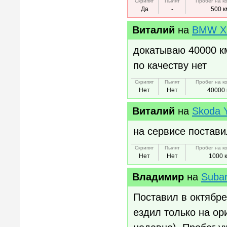
Скрипят
Пылят
Пробег на к
Да
-
500 к
Виталий
на
BMW X
докатываю 40000 к
по качеству нет
Скрипят
Пылят
Пробег на к
Нет
Нет
40000 
Виталий
на
Skoda Y
на сервисе постави
Скрипят
Пылят
Пробег на к
Нет
Нет
1000 
Владимир
на
Subar
Поставил в октябр
ездил только на ор