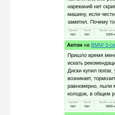
нареканий нет скри
машину, если чест
заметил. Почему то
Скрипят
Пылят
Пробег на к
Нет
Нет
1000 
Антон
на
BMW 3-се
Пришло время меня
искать рекомендаци
Диски купил textar,
возникает, тормози
равномерно, пыли 
колодок, в общем 
Скрипят
Пылят
Пробег на к
Нет
Нет
5000 