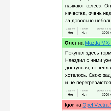
пачкают колеса. О
качества, очень на
за довольно небол
Скрипят
Пылят
Пробег на к
Нет
Нет
3000 
Олег
на
Mazda MX-
Покупал здесь тор
Наездил с ними уже
доступная, перепла
хотелось. Свою зад
и не перегреваются
Скрипят
Пылят
Пробег на к
Нет
Нет
3000 
Igor
на
Opel Vectra 