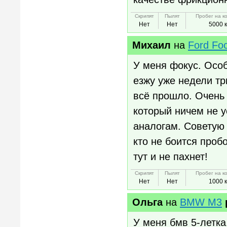
Скрипят
Пылят
Пробег на к
Нет
Нет
5000 
Михаил
на
Ford Fo
У меня фокус. Особ
езжу уже недели т
всё прошло. Очень 
который ничем не 
аналогам. Советую 
кто не боится проб
тут и не пахнет!
Скрипят
Пылят
Пробег на к
Нет
Нет
1000 
Ольга
на
BMW M3
У меня бмв 5-летка