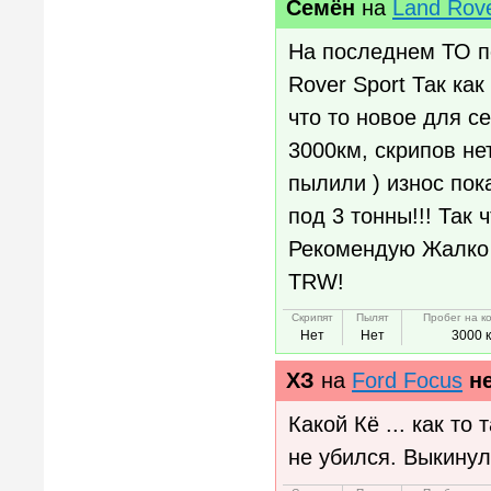
Семён
на
Land Rove
На последнем ТО п
Rover Sport Так ка
что то новое для 
3000км, скрипов не
пылили ) износ пок
под 3 тонны!!! Так 
Рекомендую Жалко 
TRW!
Скрипят
Пылят
Пробег на к
Нет
Нет
3000 
ХЗ
на
Ford Focus
н
Какой Кё ... как то
не убился. Выкинул