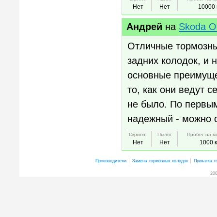
Нет
Нет
10000 
Андрей
на
Skoda O
Отличные тормозны
задних колодок, и 
основные преимущес
то, как они ведут 
не было. По первым
надежный - можно 
Скрипят
Пылят
Пробег на к
Нет
Нет
1000 
Производители
Замена тормозных колодок
Прикатка т
200