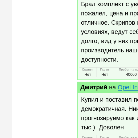
Брал комплект с ув
пожалел, цена и пр
отличное. Скрипов 
условиях, ведут с
долго, вид у них п
производитель наш-
доступности.
Скрипят
Пылят
Пробег на к
Нет
Нет
40000 
Дмитрий
на
Opel In
Купил и поставил п
демократичная. Ник
прогнозируемо как 
тыс.). Доволен
Скрипят
Пылят
Пробег на к