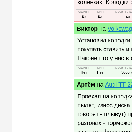
коленках! Колодки 
Скрипят
Пылят
Пробег на к
Да
Да
км
Виктор
на
Volkswag
Установил колодки
покупать ставить и
Наконец то у нас в
Скрипят
Пылят
Пробег на к
Нет
Нет
5000 
Артём
на
Audi TT 2
Проехал на колодка
пылят, износ диска
говорят - плывут) 
разгонах - торможе
качестве фрикционн