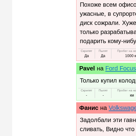
Похоже всем офисо
ужасные, в супрорт
диск сожрали. Хуже
только разрабатыва
подарить кому-нибу
Скрипят
Пылят
Пробег на к
Да
Да
1000 
Pavel
на
Ford Focus
Только купил колод
Скрипят
Пылят
Пробег на к
-
-
км
Фанис
на
Volkswag
Задолбали эти гавн
сливать, Видно что