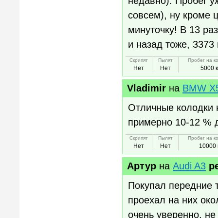
недавно). Пробег у
совсем), ну кроме 
минуточку! В 13 ра
и назад тоже, 3373 
Скрипят
Пылят
Пробег на к
Нет
Нет
5000 
Vladimir
на
BMW X5
Отличные колодки н
примерно 10-12 % д
Скрипят
Пылят
Пробег на к
Нет
Нет
10000 
Артур
на
Audi A3
р
Покупал передние 
проехал на них око
очень уверенно, не