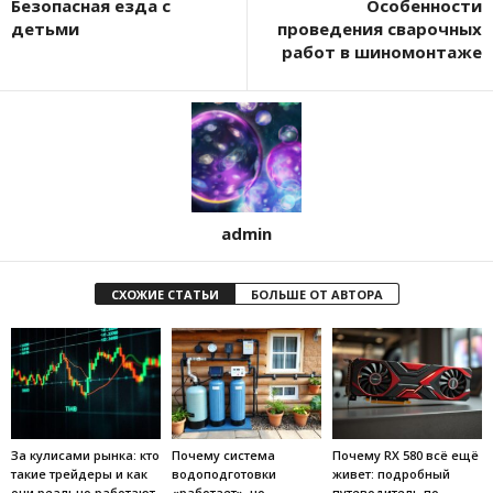
Безопасная езда с
Особенности
детьми
проведения сварочных
работ в шиномонтаже
admin
СХОЖИЕ СТАТЬИ
БОЛЬШЕ ОТ АВТОРА
За кулисами рынка: кто
Почему система
Почему RX 580 всё ещё
такие трейдеры и как
водоподготовки
живет: подробный
они реально работают
«работает», но
путеводитель по