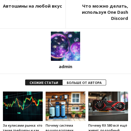
Автошины на любой вкус
Что можно делать,
используя One Dash
Discord
admin
СХОЖИЕ СТАТЬИ
БОЛЬШЕ ОТ АВТОРА
За кулисами рынка: кто
Почему система
Почему RX 580 всё ещё
такие трейдеры и как
водоподготовки
живет: подробный