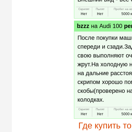
Скрипят
Пылят
Пробег на к
Нет
Нет
5000 
bzzz
на
Audi 100
ре
После покупки маши
спереди и сзади.За
свою выполняют оч
жрут.На холодную н
на дальние расстоя
скрипом хорошо по
скобы(проверено на
колодках.
Скрипят
Пылят
Пробег на к
Нет
Нет
5000 
Где купить т