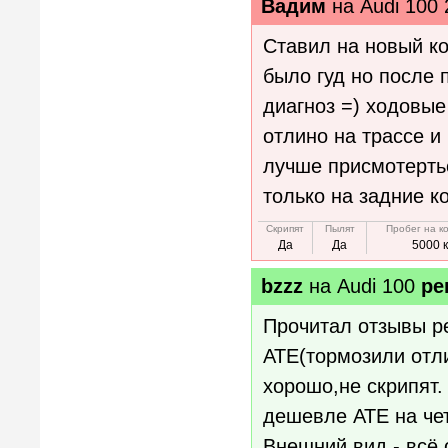
Вадим
на
Audi 100 
Ставил на новый к
было гуд но после 
диагноз =) ходовые
отлино на трассе и
лучше присмотертьс
только на задние к
Скрипят
Пылят
Пробег на к
Да
Да
5000 
bzzz
на
Audi 100
ре
Прочитал отзывы р
ATE(тормозили отли
хорошо,не скрипят.
дешевле ATE на чет
Внешний вид - всё 