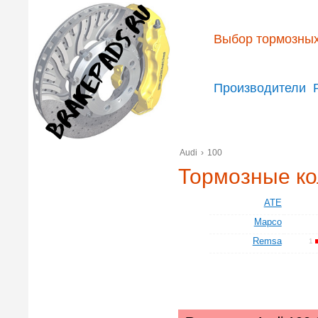
Выбор тормозных
Производители
Audi
›
100
Тормозные ко
ATE
Mapco
Remsa
1