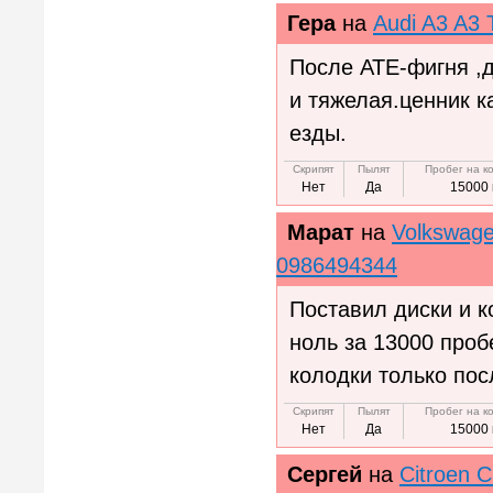
Гера
на
Audi A3 A3 
После ATE-фигня ,
и тяжелая.ценник к
езды.
Скрипят
Пылят
Пробег на к
Нет
Да
15000 
Марат
на
Volkswage
0986494344
Поставил диски и 
ноль за 13000 проб
колодки только пос
Скрипят
Пылят
Пробег на к
Нет
Да
15000 
Сергей
на
Citroen 