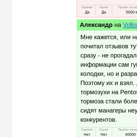
Скрипят
Пылят
Пробег на к
Да
Да
5000 
Александр
на
Volk
Мне кажется, или н
почитал отзывов ту
сразу - не прогада
информации сам гуг
колодки, но и раз
Поэтому их и взял
тормозухи на Pento
тормоза стали бол
сидят манагеры не
конкурентов.
Скрипят
Пылят
Пробег на к
Нет
Нет
40000 