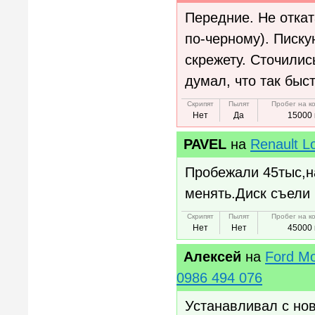
Передние. Не откат
по-черному). Писку
скрежету. Сточилис
думал, что так быс
Скрипят
Пылят
Пробег на к
Нет
Да
15000 
PAVEL
на
Renault L
Пробежали 45тыс,н
менять.Диск съели
Скрипят
Пылят
Пробег на к
Нет
Нет
45000 
Алексей
на
Ford Mo
0986 494 076
Устанавливал с но