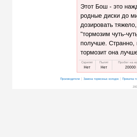
Этот Бош - это наж
родные диски до м
дозировать тяжело,
"тормозим чуть-чут
получше. Странно, 
тормозит она лучше
Скрипят
Пылят
Пробег на к
Нет
Нет
20000 
Производители
Замена тормозных колодок
Прикатка т
200