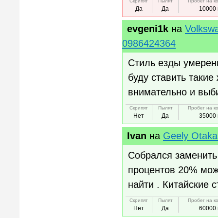
Скрипят
Пылят
Пробег на к
Да
Да
10000 
evgeni1k
на
Volksw
0986424364
Стиль езды умерен
буду ставить такие
внимательно и выб
Скрипят
Пылят
Пробег на к
Нет
Да
35000 
Ivan
на
Geely Otaka
Собрался заменить 
процентов 20% може
найти . Китайские 
Скрипят
Пылят
Пробег на к
Нет
Да
60000 