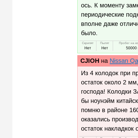
ось. К моменту за
периодические подк
вполне даже отлич
было.
Скрипят
Пылят
Пробег на к
Нет
Нет
50000 
CJIOH
на
Nissan Qa
Из 4 колодок при п
остаток около 2 мм
господа! Колодки З
бы ноунэйм китайски
помню в районе 160
оказались производ
остаток накладкок 