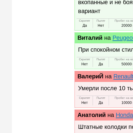
вкопанные и не боя
вариант
Скрипят
Пылят
Пробег на к
Да
Нет
20000 
Виталий
на
Peugeo
При спокойном сти
Скрипят
Пылят
Пробег на к
Нет
Да
50000 
ВалериЙ
на
Renaul
Умерли после 10 т
Скрипят
Пылят
Пробег на к
Нет
Да
10000 
Анатолий
на
Honda
Штатные колодки по