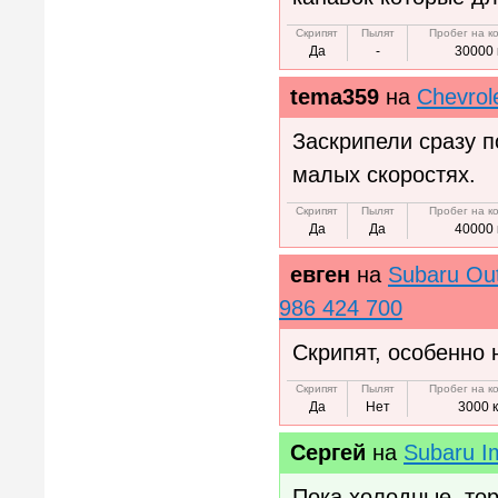
Скрипят
Пылят
Пробег на к
Да
-
30000 
tema359
на
Chevrole
Заскрипели сразу п
малых скоростях.
Скрипят
Пылят
Пробег на к
Да
Да
40000 
евген
на
Subaru Out
986 424 700
Скрипят, особенно 
Скрипят
Пылят
Пробег на к
Да
Нет
3000 
Сергей
на
Subaru 
Пока холодные, то