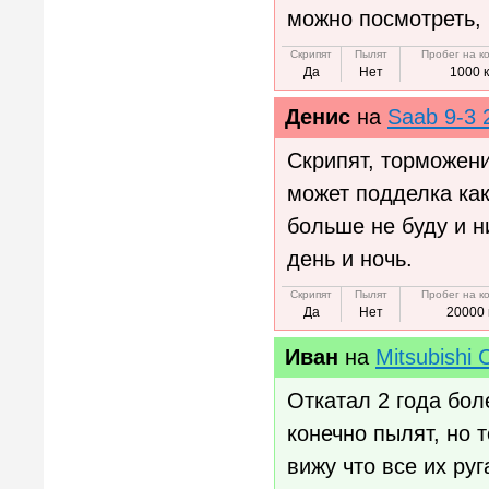
можно посмотреть, 
Скрипят
Пылят
Пробег на к
Да
Нет
1000 
Денис
на
Saab 9-3 
Скрипят, торможени
может подделка как
больше не буду и н
день и ночь.
Скрипят
Пылят
Пробег на к
Да
Нет
20000 
Иван
на
Mitsubishi C
Откатал 2 года боле
конечно пылят, но
вижу что все их руг