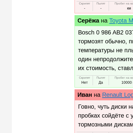
Скрипят
Пылят
Пробег на к
-
-
км
Серёжа
на
Toyota M
Bosch 0 986 AB2 03
тормозят обычно, п
температуры не плы
один непродолжител
их стоимость, став
Скрипят
Пылят
Пробег на к
Нет
Да
10000 
Иван
на
Renault Lo
Говно, чуть диски 
пробках сойдёте с 
тормозными дискам