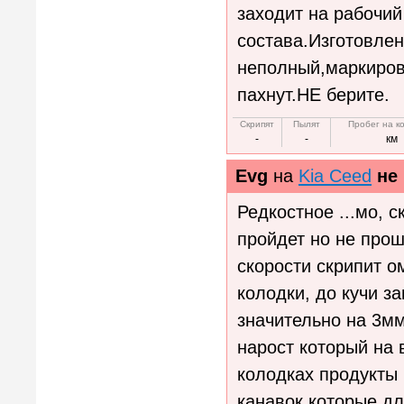
заходит на рабочий
состава.Изготовле
неполный,маркиров
пахнут.НЕ берите.
Скрипят
Пылят
Пробег на к
-
-
км
Evg
на
Kia Ceed
не
Редкостное ...мо, 
пройдет но не про
скорости скрипит 
колодки, до кучи з
значительно на 3мм
нарост который на 
колодках продукты
канавок которые дл