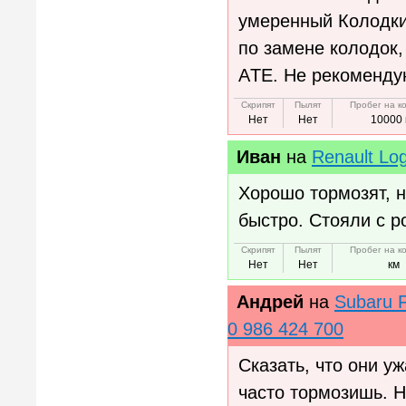
умеренный Колодки
по замене колодок,
АTE. Не рекоменду
Скрипят
Пылят
Пробег на к
Нет
Нет
10000 
Иван
на
Renault Lo
Хорошо тормозят, н
быстро. Стояли с 
Скрипят
Пылят
Пробег на к
Нет
Нет
км
Андрей
на
Subaru 
0 986 424 700
Сказать, что они уж
часто тормозишь. Н