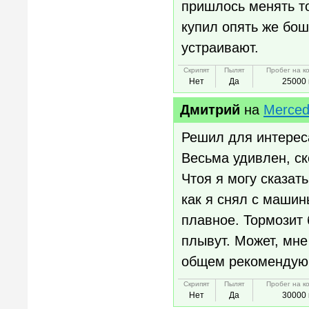
пришлось менять то
купил опять же бош
устраивают.
Скрипят
Пылят
Пробег на к
Нет
Да
25000 
Дмитрий
на
Merced
Решил для интереса
Весьма удивлен, ск
Чтоя я могу сказат
как я снял с маши
плавное. Тормозит 
плывут. Может, мн
общем рекомендую
Скрипят
Пылят
Пробег на к
Нет
Да
30000 