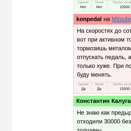
Скрипят
Пылят
Пробег на к
Нет
Нет
10000 
konpedal
на
Mitsubi
На скоростях до со
вот при активном т
тормозишь металом 
отпускать педаль, а
только хуже. При п
буду менять.
Скрипят
Пылят
Пробег на к
Да
Да
15000 
Константин Калуга
Не знаю как преды
отходили 30000 без
толщины.