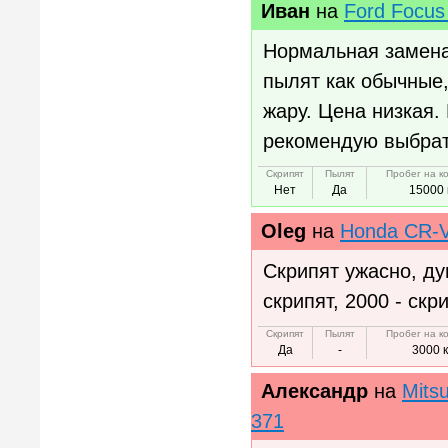
Иван
на
Ford Focu
Нормальная замена
пылят как обычные
жару. Цена низкая.
рекомендую выбрат
Скрипят
Пылят
Пробег на к
Нет
Да
15000 
Oleg
на
Honda CR
Скрипят ужасно, ду
скрипят, 2000 - скр
Скрипят
Пылят
Пробег на к
Да
-
3000 
Александр
на
Mits
371