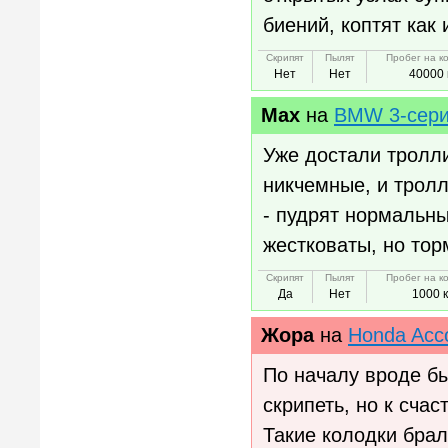
биений, коптят как 
Скрипят
Пылят
Пробег на к
Нет
Нет
40000 
Мах
на
BMW 3-сер
Уже достали тролл
никчемные, и трол
- пудрят нормальны
жестковаты, но тор
Скрипят
Пылят
Пробег на к
Да
Нет
1000 
Жора
на
Honda Acc
По началу вроде бы
скрипеть, но к счас
Такие колодки брал