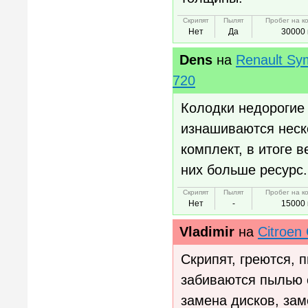
Скрипят
Пылят
Пробег на к
Нет
Да
30000 
Dens
на
Renault Sy
720
Колодки недорогие 
изнашиваются неск
комплект, в итоге в
них больше ресурс.
Скрипят
Пылят
Пробег на к
Нет
-
15000 
Vladimir
на
Citroen
Скрипят, греются, п
забиваются пылью с
замена дисков, зам