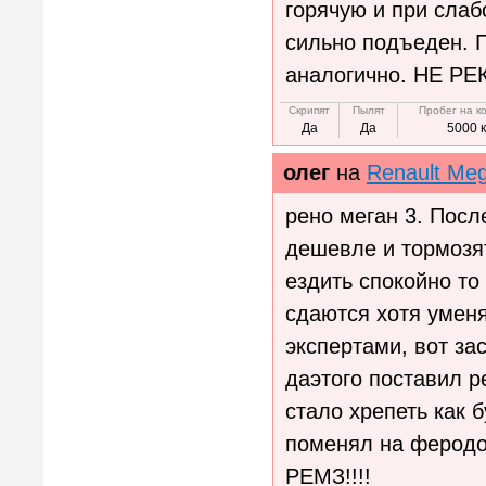
горячую и при слаб
сильно подъеден. П
аналогично. НЕ Р
Скрипят
Пылят
Пробег на к
Да
Да
5000 
олег
на
Renault Me
рено меган 3. Посл
дешевле и тормозят
ездить спокойно то
сдаются хотя уменя
экспертами, вот зас
даэтого поставил р
стало хрепеть как 
поменял на феродо
РЕМЗ!!!!