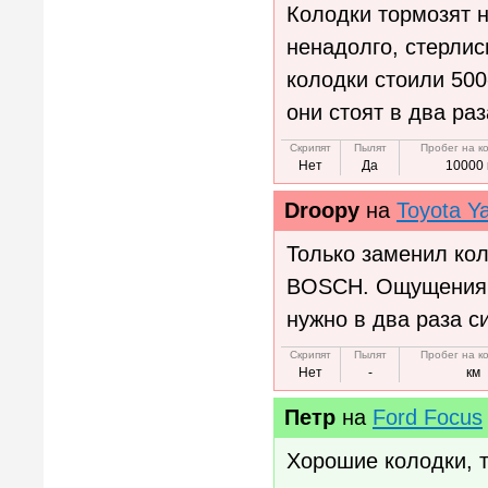
Колодки тормозят 
ненадолго, стерлис
колодки стоили 500
они стоят в два ра
Скрипят
Пылят
Пробег на к
Нет
Да
10000 
Droopy
на
Toyota Ya
Только заменил кол
BOSCH. Ощущения ч
нужно в два раза с
Скрипят
Пылят
Пробег на к
Нет
-
км
Петр
на
Ford Focus
Хорошие колодки, т