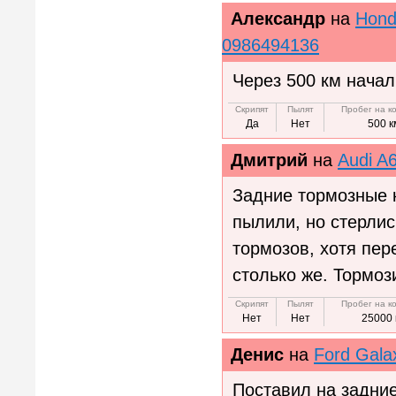
Александр
на
Hond
0986494136
Через 500 км начал
Скрипят
Пылят
Пробег на к
Да
Нет
500 к
Дмитрий
на
Audi A
Задние тормозные к
пылили, но стерлис
тормозов, хотя пер
столько же. Тормоз
Скрипят
Пылят
Пробег на к
Нет
Нет
25000 
Денис
на
Ford Gala
Поставил на задни