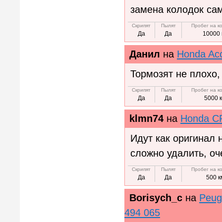
замена колодок сам
Скрипят
Пылят
Пробег на к
Да
Да
10000 
Данил
на
Honda Ac
Тормозят не плохо,
Скрипят
Пылят
Пробег на к
Да
Да
5000 
klmn74
на
Honda C
Идут как оригинал 
сложно удалить, оч
Скрипят
Пылят
Пробег на к
Да
Да
500 к
Borisych_c
на
Peug
494 065