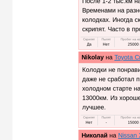
После 1-2 тыс.км н
Временами на разно
колодках. Иногда с
скрипят. Часто в пр
Скрипят
Пылят
Пробег на к
Да
Нет
25000 
Nikolay
на
Toyota C
Колодки не понрав
даже не сработал п
холодном старте н
13000км. Из хороше
лучшее.
Скрипят
Пылят
Пробег на к
Нет
-
15000 
Николай
на
Nissan 