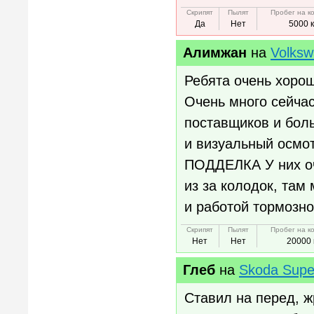
Скрипят
Пылят
Пробег на к
Да
Нет
5000 
Алимжан
на
Volksw
Ребята очень хорош
Очень много сейчас
поставщиков и бол
и визуальный осмот
ПОДДЕЛКА У них оче
из за колодок, там
и работой тормозно
Скрипят
Пылят
Пробег на к
Нет
Нет
20000 
Глеб
на
Skoda Supe
Ставил на перед, жр