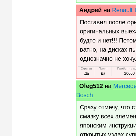
Андрей
на
Renault
Поставил после ори
оригинальных выеха
будто и нет!!! Пот
ватно, на дисках п
однозначно не хочу
Скрипят
Пылят
Пробег на к
Да
Да
20000 
Oleg512
на
Mercede
Bosch
Сразу отмечу, что 
смазку всех элеме
японским инструкци
открытых узлах суп