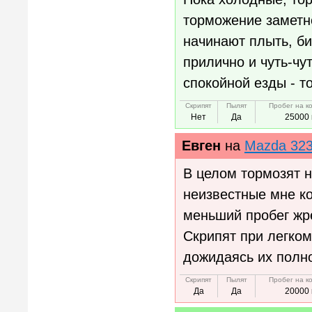
торможение заметн
начинают плыть, би
прилично и чуть-чу
спокойной езды - т
Скрипят
Пылят
Пробег на к
Нет
Да
25000 
Евген
на
Mazda 32
В целом тормозят н
неизвестные мне к
меньший пробег жр
Скрипят при легко
дожидаясь их полно
Скрипят
Пылят
Пробег на к
Да
Да
20000 