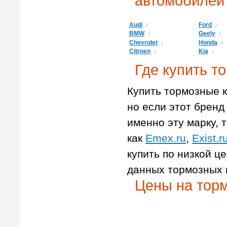
автомобилей
Audi
Ford
3
4
BMW
Geely
2
1
Chevrolet
Honda
1
6
Citroen
Kia
2
1
Где купить т
Купить тормозные к
но если этот бренд 
именно эту марку, т
как
Emex.ru
,
Exist.r
купить по низкой ц
данных тормозных 
Цены на тор