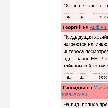
Очень не качествен
Скрипят
Пылят
Пробег на к
Да
Да
3000 
Георгий
на
Audi A3 
Предыдущая хозяйк
нагреются начинают
интереса посмотрел
однозначно НЕТ!! и
тайваньской кашия
Скрипят
Пылят
Пробег на к
Да
Да
25000 
Геннадий
на
Mazda
0986487654
На вид,,полное пре