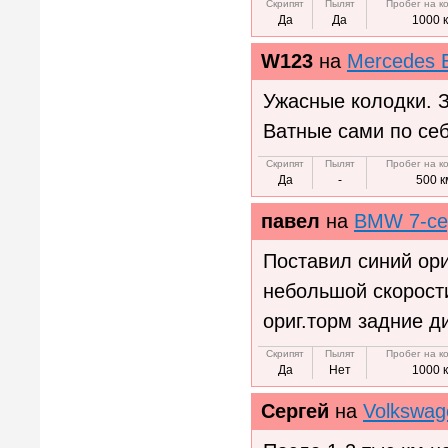
Скрипят
Пылят
Пробег на к
Да
Да
1000 
W123
на
Mercedes 
Ужасные колодки. З
Ватные сами по себ
Скрипят
Пылят
Пробег на к
Да
-
500 к
павел
на
BMW 7-се
Поставил синий ор
небольшой скорост
ориг.торм задние д
Скрипят
Пылят
Пробег на к
Да
Нет
1000 
Сергей
на
Volkswage