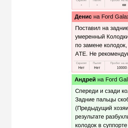
Скрипят
Пылят
Пробег на к
-
-
км
Денис
на
Ford Gala
Поставил на задни
умеренный Колодки
по замене колодок,
АTE. Не рекоменду
Скрипят
Пылят
Пробег на к
Нет
Нет
10000 
Андрей
на
Ford Gal
Спереди и сзади ко
Задние пальцы скоб
(Предыдущий хозяи
результате разбухл
колодок в суппорт