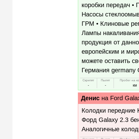
коробки передач • 
Насосы стеклоомыв
ГРМ • Клиновые рем
Лампы накаливания 
продукция от данн
европейским и мир
можете оставить с
Германия germany 
Скрипят
Пылят
Пробег на к
-
-
км
Денис
на
Ford Gala
Колодки передние 
Форд Galaxy 2.3 бе
Аналогичные колодк